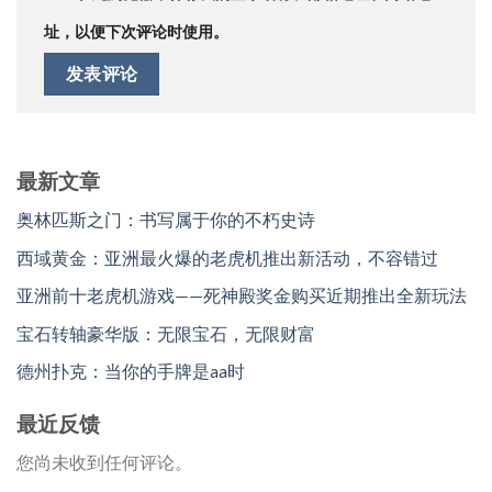
址，以便下次评论时使用。
最新文章
奥林匹斯之门：书写属于你的不朽史诗
西域黄金：亚洲最火爆的老虎机推出新活动，不容错过
亚洲前十老虎机游戏——死神殿奖金购买近期推出全新玩法
宝石转轴豪华版：无限宝石，无限财富
德州扑克：当你的手牌是aa时
最近反馈
您尚未收到任何评论。