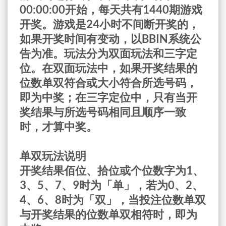
00:00:00开始，每天共有1440期游戏
开奖。游戏是24小时不间断开奖的，
如果开奖时间有变动，以BBIN系统公
告为准。玩法分为双面玩法和三字定
位。在双面玩法中，如果开奖结果的
位数单双符合或大小符合所选号码，
即为中奖；在三字定位中，只有当开
奖结果与所选号码相同且顺序一致
时，才算中奖。
单双玩法说明
开奖结果佰位、拾位或个位数字为1、
3、5、7、9时为「单」，若为0、2、
4、6、8时为「双」，当投注位数单双
与开奖结果的位数单双相符时，即为