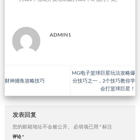
ADMIN1
MG电子篮球巨星玩法攻略爆
财神捕鱼攻略技巧
分技巧之一，2个技巧教你学
会打篮球巨星！
发表回复
您的邮箱地址不会被公开。
必填项已用
*
标注
评论
*