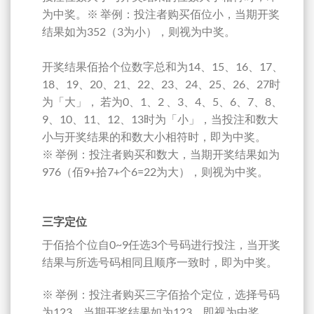
为中奖。※ 举例：投注者购买佰位小，当期开奖
结果如为352（3为小），则视为中奖。
开奖结果佰拾个位数字总和为14、15、16、17、
18、19、20、21、22、23、24、25、26、27时
为「大」， 若为0、1、2 、3、4、5、6、7、8、
9、10、11、12、13时为「小」，当投注和数大
小与开奖结果的和数大小相符时，即为中奖。
※ 举例：投注者购买和数大，当期开奖结果如为
976（佰9+拾7+个6=22为大），则视为中奖。
三字定位
于佰拾个位自0~9任选3个号码进行投注，当开奖
结果与所选号码相同且顺序一致时，即为中奖。
※ 举例：投注者购买三字佰拾个定位，选择号码
为123，当期开奖结果如为123，即视为中奖。