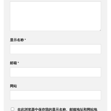
显示名称
*
邮箱
*
网站
在此浏览器中保存我的显示名称、邮箱地址和网站地