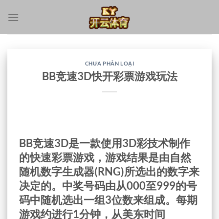
跳
到
内
容
CHƯA PHÂN LOẠI
BB竞速3D快开彩票游戏玩法
BB竞速3D是一款使用3D彩技术制作
的快速彩票游戏，游戏结果是由自然
随机数字生成器(RNG)所选出的数字来
决定的。中奖号码由从000至999的号
码中随机选出一组3位数来组成。每期
游戏约进行1分钟，从美东时间