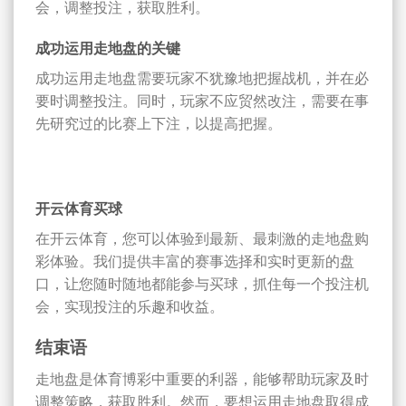
会，调整投注，获取胜利。
成功运用走地盘的关键
成功运用走地盘需要玩家不犹豫地把握战机，并在必
要时调整投注。同时，玩家不应贸然改注，需要在事
先研究过的比赛上下注，以提高把握。
开云体育买球
在开云体育，您可以体验到最新、最刺激的走地盘购
彩体验。我们提供丰富的赛事选择和实时更新的盘
口，让您随时随地都能参与买球，抓住每一个投注机
会，实现投注的乐趣和收益。
结束语
走地盘是体育博彩中重要的利器，能够帮助玩家及时
调整策略，获取胜利。然而，要想运用走地盘取得成