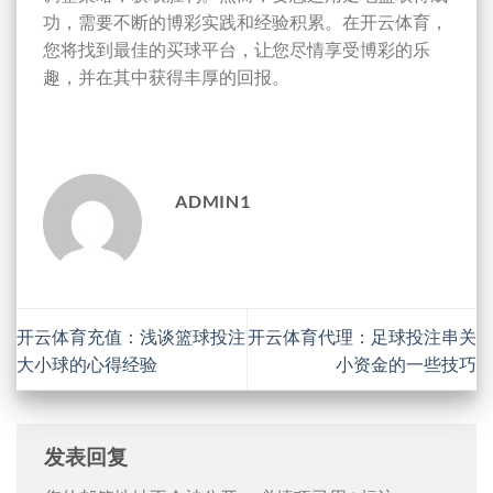
功，需要不断的博彩实践和经验积累。在开云体育，
您将找到最佳的买球平台，让您尽情享受博彩的乐
趣，并在其中获得丰厚的回报。
ADMIN1
开云体育充值：浅谈篮球投注
开云体育代理：足球投注串关
大小球的心得经验
小资金的一些技巧
发表回复