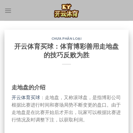
跳
到
内
容
CHƯA PHÂN LOẠI
开云体育买球：体育博彩善用走地盘
的技巧反败为胜
走地盘的介绍
开云体育买球
：走地盘，又称滚球盘，是指博彩公司
根据比赛进行时间和赛场局势不断变更的盘口。由于
走地盘是在比赛开始后才开出，玩家可以根据比赛进
行情况及时调整下注，以获取利润。