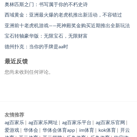
奥林匹斯之门：书写属于你的不朽史诗
西域黄金：亚洲最火爆的老虎机推出新活动，不容错过
亚洲前十老虎机游戏——死神殿奖金购买近期推出全新玩法
宝石转轴豪华版：无限宝石，无限财富
德州扑克：当你的手牌是aa时
最近反馈
您尚未收到任何评论。
友情推荐
ag百家乐
|
ag百家乐网址
|
ag百家乐平台
|
ag百家乐官网
|
爱游戏
|
华体会
|
华体会体育app
|
im体育
|
kok体育
|
开云