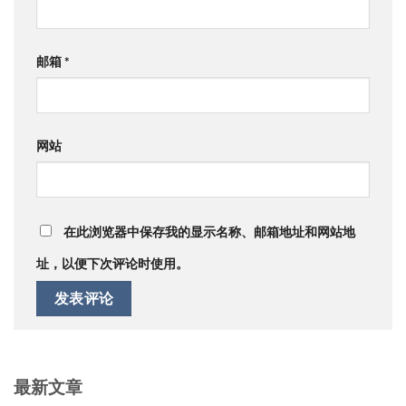
邮箱
*
网站
在此浏览器中保存我的显示名称、邮箱地址和网站地
址，以便下次评论时使用。
最新文章