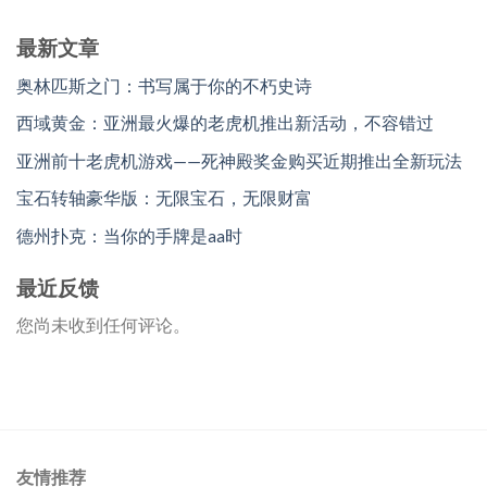
最新文章
奥林匹斯之门：书写属于你的不朽史诗
西域黄金：亚洲最火爆的老虎机推出新活动，不容错过
亚洲前十老虎机游戏——死神殿奖金购买近期推出全新玩法
宝石转轴豪华版：无限宝石，无限财富
德州扑克：当你的手牌是aa时
最近反馈
您尚未收到任何评论。
友情推荐