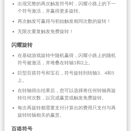
出现完整的再次触发符号时，闪耀小路上的下一
个符号激活，并赢得更多旋转。
再次触发可赢得与初始触发相同次数的旋转！
无限次重复触发免费旋转！
闪耀旋转
在基础游戏旋转中随机赢得，闪耀小路上的随机
符号被激活，并堆叠在转轴1和2上。
巨型百搭符号和宝石，符号旋转到转轴3、4和5
上。
在转轴得出结果后，您可以选择将任何转轴再旋
转任何次数，以完成赢赏或触发免费旋转。
每次再旋转都需要支付计算出的费用只支付与再
旋转转轴相关的赢赏。
百搭符号