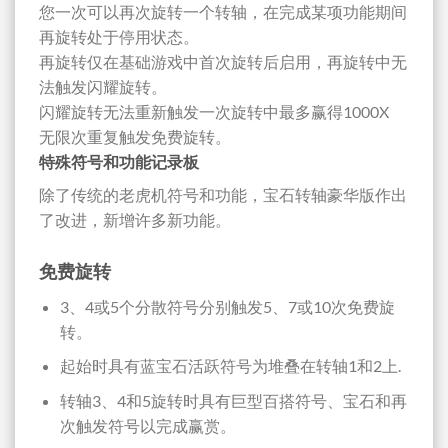
您一次可以再次旋转一个转轴，在完成某项功能期间
再旋转处于停用状态。
再旋转仅在基础游戏中首次旋转后启用，再旋转中无
法触发闪耀旋转。
闪耀旋转无法重新触发一次旋转中最多赢得1000X
无限次重复触发免费旋转。
特殊符号和功能记录板
除了传统的老虎机符号和功能，宝石转轴豪华版作出
了改进，新增许多新功能。
免费旋转
3、4或5个分散符号分别触发5、7或10次免费旋
转。
起始时具有蓝宝石活跃符号为堆叠在转轴1和2上.
转轴3、4和5旋转时具有巨型百搭符号、宝石和再
次触发符号以完成赢赏。