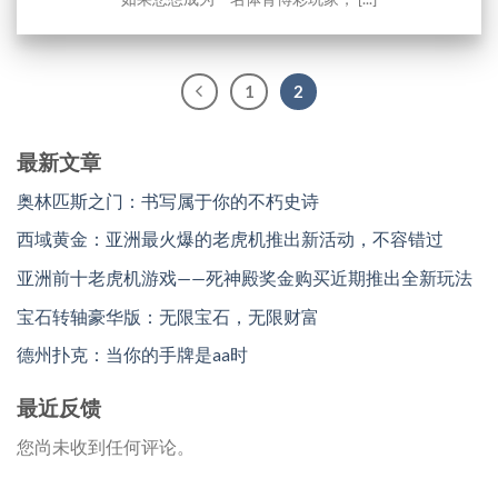
1
2
最新文章
奥林匹斯之门：书写属于你的不朽史诗
西域黄金：亚洲最火爆的老虎机推出新活动，不容错过
亚洲前十老虎机游戏——死神殿奖金购买近期推出全新玩法
宝石转轴豪华版：无限宝石，无限财富
德州扑克：当你的手牌是aa时
最近反馈
您尚未收到任何评论。