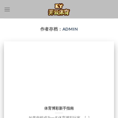
跳
到
内
容
作者存档：
ADMIN
体育博彩新手指南
如果您想成为一名体育博彩玩家， [...]